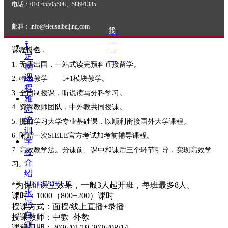
学
电话：010-65505508、58691385
直
6. SIELE备考：每个阶段的学习后都会有相应级别的考试练习和
通
讲解，帮助学生熟悉西班牙语SIELE考试题型，掌握考试技巧。
邮箱：info@eleusalbeijing.com
我
车
要
ꄷ
报
地址：北京市朝阳区建外SOHO西区16号楼506室
课程特色
：
定
名
1. 无需出国，一站式读完预科直接留学。
制
联
课
2. 特色教学——5+1模块教学。
系
程
我
3. 全日制授课，听说读写分科学习。
雅
们
4. 资深教师团队，中外教共同授课。
思
培
5. 提前学习大学专业基础课，以顺利衔接国外大学课程。
训
6. 附赠一次SIELE官方考试加考前辅导课程。
学
（客服二维码）
7. 高效教学法。分课前、课中和课后三个环节引导，实现高效学
校
介
习。
绍
SIELE/DELE
*为保证课堂效果，一般3人起开班，每班最多8人。
水
课时：1000（800+200）课时
平
授课方式：面授/线上直播+录播
自
授课教师：中教+外教
测
课程日期：2026/01/19-2026/08/14