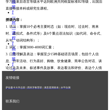
级
学习结束后语言等级水平达到欧洲共同框架标准B2等级，出国后
班
直接衔接本科或研究生课程。
ꄷ
一
授课内容：
对
1. 语法：掌握10个必考主要时态（如：现在时、过去时、将来
一
课
时、虚拟式、条件式等）及6个重点语法知识（如代词、命令式、
程
从句、动词结构等）；
ꄷ
2. 词汇：掌握3000-4000词汇量；
高
考
3. 口语理解及表达：掌握至少15种基础语言场景，包括个人信
班
息、日常活动、行为喜好、购物、饮食健康、简单公告对话、谈
ꄷ
论过去及未来、叙述事件及故事、表达看法和评价、表达个人情
少
儿
感等话题的口语理解及表达；
友情链接
西
4. 书面理解及表达：明信片、表格、表达时间先后的记叙文、广
班
萨拉曼卡大学总部
|
西班牙教育部
|
满意度调查表
|
水平自测
告及商业信函、说明文和议论文等书面形式的阅读理解及写作，
牙
语
0-B2级别所涉及的文体写作都需要逐一掌握；
ꄷ
联系我们
5. 国家概况及文化知识：了解西班牙风土人情，了解至少10个西
留
班牙历史、文化、艺术、旅游等方面的知识；