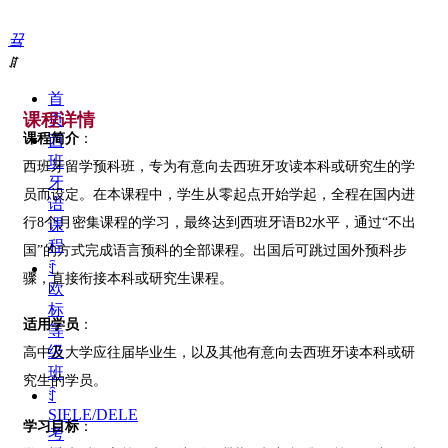
끀
ꁲ
首
课程详情
页
课程简介
：
西
班
西班牙留学预科班，专为有意向去西班牙攻读本科或研究生的学
牙
员而设定。在本课程中，学生从零起点开始学起，全程在国内进
语
行8个月密集课程的学习，最终达到西班牙语B2水平，通过“不出
课
程
国”的方式完成语言预科的全部课程。出国后可跳过国外预科步
ꄷ
骤，直接衔接本科或研究生课程。
欧
标
适用学员
：
等
级
高中及大学应往届毕业生，以及其他有意向去西班牙读本科或研
班
究生的学员。
ꄷ
SIELE/DELE
学习目标
：
考