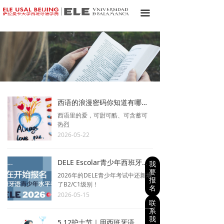
끀
西语的浪漫密码你知道有哪些？
西语里的爱，可甜可酷、可含蓄可
热烈
2026-05-22
DELE Escolar青少年西班牙语考试全攻略
我
要
2026年的DELE青少年考试中还新增
报
了B2/C1级别！
名
2026-05-15
联
系
我
5.12护士节｜用西班牙语，致敬世间最美白衣天使