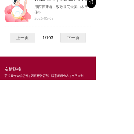
们
用西班牙语，致敬世间最美白衣天
使✨
2026-05-08
上一页
1
/
103
下一页
友情链接
萨拉曼卡大学总部
|
西班牙教育部
|
满意度调查表
|
水平自测
（客服二维码）
联系我们
电话：010-65505508、58691385
邮箱：info@eleusalbeijing.com
地址：北京市朝阳区建外SOHO西区16号楼506室
版权所有© 萨拉曼卡大学北京西班牙语学院